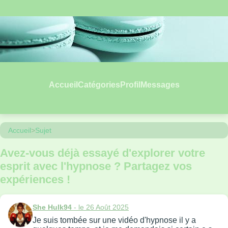
Accueil
Catégories
Profil
Messages
Accueil
>
Sujet
Avez-vous déjà essayé d'explorer votre
esprit avec l'hypnose ? Partagez vos
expériences !
She Hulk94
- le 26 Août 2025
Je suis tombée sur une vidéo d'hypnose il y a