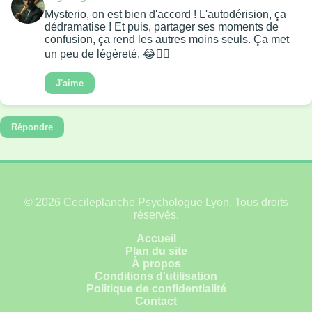
Mysterio, on est bien d'accord ! L'autodérision, ça
dédramatise ! Et puis, partager ses moments de
confusion, ça rend les autres moins seuls. Ça met
un peu de légèreté. 😂🤷‍♀️
J'aime
Répondre
© 2026 Cecileplanche Psychologue Lyon. Tous droits
réservés.
Accueil
Plan du site
À propos
Conditions d'utilisation
Politique de confidentialité
Contact