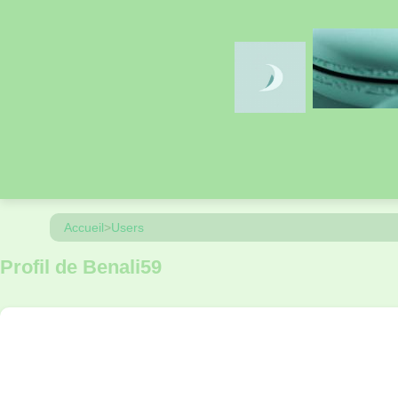
Accueil
>
Users
Profil de Benali59