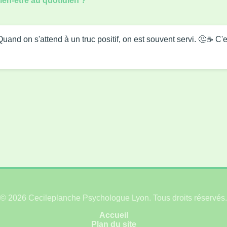
ien-être au quotidien ?
! Quand on s'attend à un truc positif, on est souvent servi. 🤔
© 2026 Cecileplanche Psychologue Lyon. Tous droits réservés.
Accueil
Plan du site