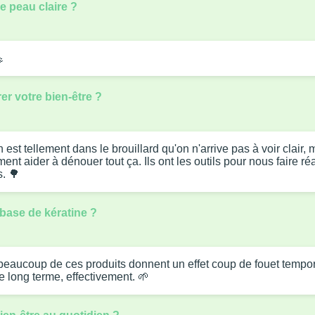
e peau claire ?

r votre bien-être ?
 on est tellement dans le brouillard qu'on n'arrive pas à voir cla
ent aider à dénouer tout ça. Ils ont les outils pour nous faire 
. 🌳
à base de kératine ?
 beaucoup de ces produits donnent un effet coup de fouet tempora
e long terme, effectivement. 🌱