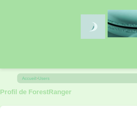
Accueil
>
Users
Profil de ForestRanger