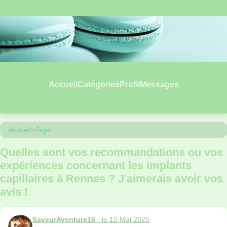
Accueil
Catégories
Profil
Messages
Accueil
>
Sujet
Quelles sont vos recommandations ou vos
expériences concernant les implants
capillaires à Rennes ? J'aimerais avoir vos
avis !
SaveurAventure16
- le 10 Mai 2025