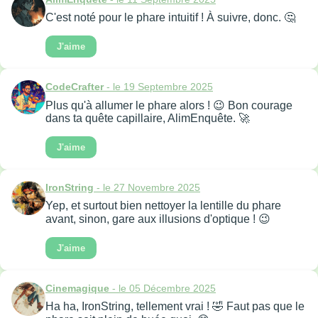
C'est noté pour le phare intuitif ! À suivre, donc. 🤔
J'aime
CodeCrafter
- le 19 Septembre 2025
Plus qu'à allumer le phare alors ! 😉 Bon courage
dans ta quête capillaire, AlimEnquête. 🚀
J'aime
IronString
- le 27 Novembre 2025
Yep, et surtout bien nettoyer la lentille du phare
avant, sinon, gare aux illusions d'optique ! 😉
J'aime
Cinemagique
- le 05 Décembre 2025
Ha ha, IronString, tellement vrai ! 🤣 Faut pas que le