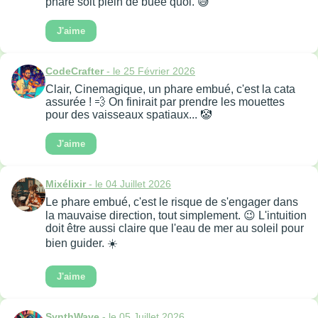
phare soit plein de buée quoi. 😅
J'aime
CodeCrafter
- le 25 Février 2026
Clair, Cinemagique, un phare embué, c'est la cata
assurée ! 💨 On finirait par prendre les mouettes
pour des vaisseaux spatiaux... 🤡
J'aime
Mixélixir
- le 04 Juillet 2026
Le phare embué, c'est le risque de s'engager dans
la mauvaise direction, tout simplement. 😉 L'intuition
doit être aussi claire que l'eau de mer au soleil pour
bien guider. ☀️
J'aime
SynthWave
- le 05 Juillet 2026